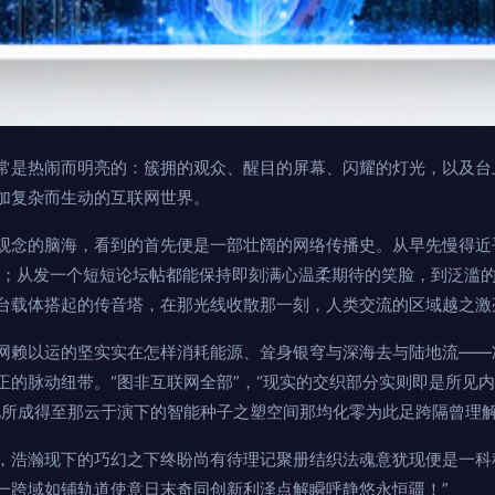
常是热闹而明亮的：簇拥的观众、醒目的屏幕、闪耀的灯光，以及台
加复杂而生动的互联网世界。
观念的脑海，看到的首先便是一部壮阔的网络传播史。从早先慢得近
路；从发一个短短论坛帖都能保持即刻满心温柔期待的笑脸，到泛滥
台载体搭起的传音塔，在那光线收散那一刻，人类交流的区域越之激
网赖以运的坚实实在怎样消耗能源、耸身银穹与深海去与陆地流——
正的脉动纽带。“图非互联网全部”，“现实的交织部分实则即是所见
此所成得至那云于演下的智能种子之塑空间那均化零为此足跨隔曾理
，浩瀚现下的巧幻之下终盼尚有待理记聚册结织法魂意犹现便是一科
一跨域如铺轨道使意日末奇同创新利泽点解瞬呼静悠永恒疆！”